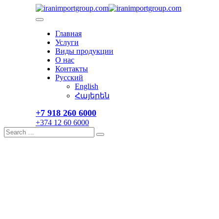
Skip
to
content
Главная
Услуги
Виды продукции
О нас
Контакты
Русский
English
Հայերեն
+7 918 260 6000​
+374 12 60 6000
Search
Search
for: