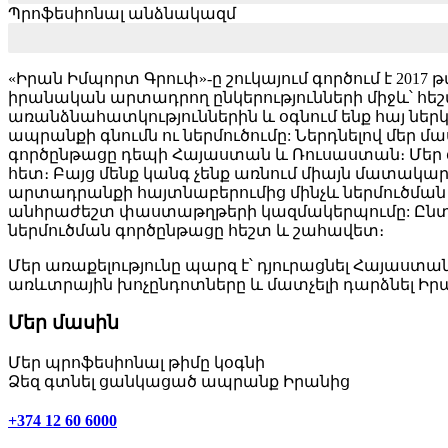
Պրոֆեսիոնալ անձնակազմ
Web Designer
«Իրան Իմպորտ Գրուփ»-ը շուկայում գործում է 2017 
իրանական արտադրող ընկերությունների միջև՝ հե
առանձնահատկություններին և օգնում ենք հայ ն
ապրանքի գնումն ու ներմուծումը:
Ներդնելով մեր մ
գործընթացը դեպի Հայաստան և Ռուսաստան։ Մեր գ
հետ։
Բայց մենք կանգ չենք առնում միայն մատակա
արտադրանքի հայտնաբերումից մինչև ներմուծման 
անհրաժեշտ փաստաթղթերի կազմակերպումը:
Ընտ
ներմուծման գործընթացը հեշտ և շահավետ։
Մեր առաքելությունը պարզ է՝ դյուրացնել Հայաստա
առևտրային խոչընդոտները և մատչելի դարձնել Ի
Մեր մասին
Մեր պրոֆեսիոնալ թիմը կօգնի
Ձեզ գտնել ցանկացած ապրանք Իրանից
+374 12 60 6000