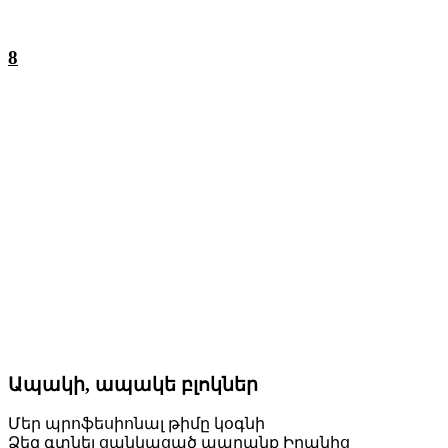
8
Ապակի, ապակե բլոկներ
Մեր պրոֆեսիոնալ թիմը կօգնի
Ձեզ գտնել ցանկացած ապրանք Իրանից