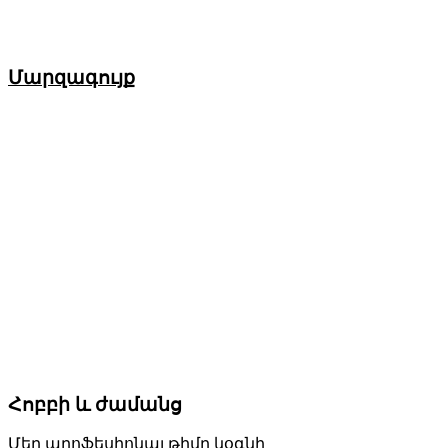
Մարզագույք
Հոբբի և ժամանց
Մեր պրոֆեսիոնալ թիմը կօգնի