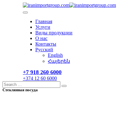
Skip
to
content
Главная
Услуги
Виды продукции
О нас
Контакты
Русский
English
Հայերեն
+7 918 260 6000​
+374 12 60 6000
Search
Search
for:
Стеклянная посуда